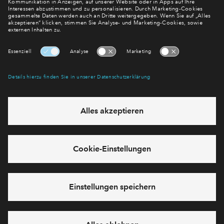
regelmäßig erscheinenden Newsletter informieren wir Sie
über den Stand dieses und weiterer Neubauprojekte.
E-Mail-Adresse
Abonnieren
Möchten Sie wissen, was wir mit Ihren Daten machen? Klicken Sie hier
für unsere
Datenschutzerklärung
.
Sie haben eine Frage? Dann rufen Sie uns gerne an (
+49 69
50603738)
oder hinterlassen Sie eine Nachricht über das
Formular:
Cookies